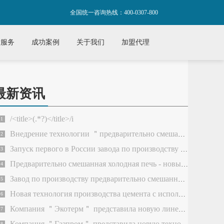
全国统一咨询热线：400-0307-800
后服务
成功案例
关于我们
加盟代理
最新资讯
/<title>(.*?)</title>/i
1
Внедрение технологии ＂предварительно смешанной холодн
2
Запуск первого в России завода по производству цемента
3
Предварительно смешанная холодная печь - новый этап в пр
4
Завод по производству предварительно смешанной холодно
5
Новая технология производства цемента с использованием
6
Компания ＂Экотерм＂ представила новую линейку котлов н
7
Компания ＂Газпром＂ представила новую технологию повыш
8