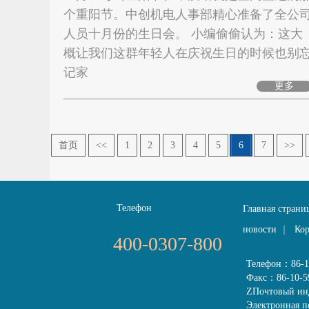
个重阳节。中创机电人事部精心准备了全公
人员十月份的生日会。 小编偷偷认为：这大
概让我们这群年轻人在庆祝生日的时候也别
记家
更多
首页
<<
1
2
3
4
5
6
7
>>
Телефон
Главная страни
новости
｜
Ко
400-0307-800
Телефон：86-10
Факс：86-10-5
ZПочтовый ин
Электронная п