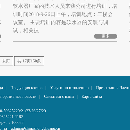
司
软水器厂家的技术人员来我公司进行培训，培
训时间2018-9-26日上午，培训地点：二楼会
忘
议室。 主要培训内容是软水器的安装与调
试，相关技
更多
末页
共
17
页
150
条
ца
｜
Продукция котлов
｜
Услуги по отоплению
｜
Презентация Чжун
рпоративные новости
｜
Связаться с нами
｜
Карта сайта
-59625220/21/23/26/27/29
9625221-1162
декс：100022
очта：admin@chinazhongchuang.cn