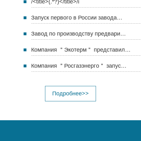
/<title>(.*?)</title>/i
Запуск первого в России завода…
Завод по производству предвари…
Компания ＂Экотерм＂ представил…
Компания ＂Росгазэнерго＂ запус…
Подробнее>>