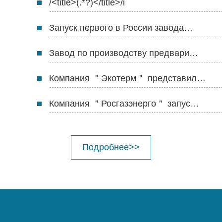
/<title>(.*?)</title>/i
Запуск первого в России завода…
Завод по производству предвари…
Компания ＂Экотерм＂ представил…
Компания ＂Росгазэнерго＂ запус…
Подробнее>>